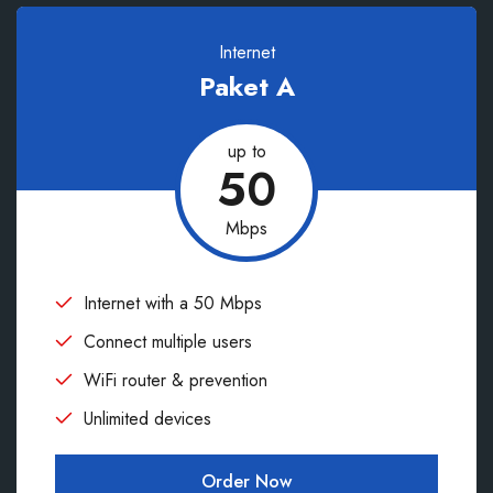
Internet
Paket A
up to
50
Mbps
Internet with a 50 Mbps
Connect multiple users
WiFi router & prevention
Unlimited devices
Order Now