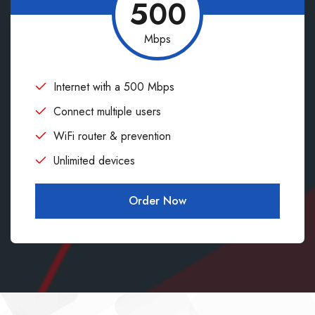
500
Mbps
Internet with a 500 Mbps
Connect multiple users
WiFi router & prevention
Unlimited devices
Order Now